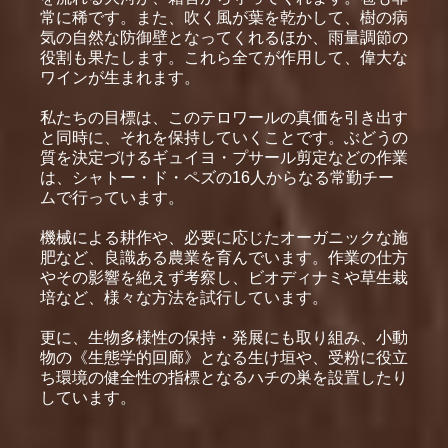
常に稀です。また、吹く風が葉を乾かして、樹の病
気の自然な防御壁となってくれるほか、雨量調節の
役割も果たします。これら全てが作用して、偉大な
ワインが生まれます。
私たちの目標は、このテロワールの真価を引き出す
と同時に、それを保持していくことです。ぶどうの
質を決定づけるギュイヨ・プサール剪定などの作業
は、シャトー・ド・ペズの16人からなる常勤チー
ムで行っています。
機械による耕作や、必要に応じたオーガニックな施
肥など、良識ある農業を育んでいます。作業の仕方
やその影響を絶えず考察し、ビオディナミや草生栽
培など、様々な方法を試行しています。
更に、生物多様性の保持・発展にも取り組み、小動
物の《生態学的回廊》となる生け垣や、受粉に役立
ち環境の健全性の指標となるハチの巣を設置したり
しています。