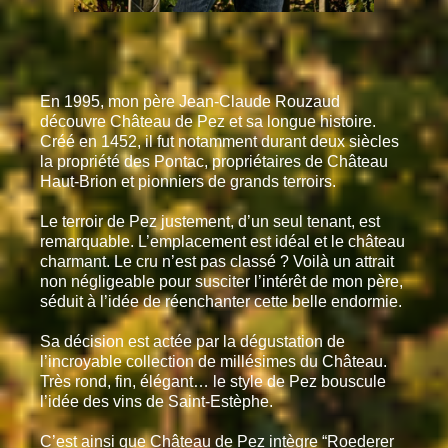
En 1995, mon père Jean-Claude Rouzaud
découvre Château de Pez et sa longue histoire.
Créé en 1452, il fut notamment durant deux siècles
la propriété des Pontac, propriétaires de Château
Haut-Brion et pionniers de grands terroirs.
Le terroir de Pez justement, d’un seul tenant, est
remarquable. L’emplacement est idéal et le château
charmant. Le cru n’est pas classé ? Voilà un attrait
non négligeable pour susciter l’intérêt de mon père,
séduit à l’idée de réenchanter cette belle endormie.
Sa décision est actée par la dégustation de
l’incroyable collection de millésimes du Château.
Très rond, fin, élégant… le style de Pez bouscule
l’idée des vins de Saint-Estèphe.
C’est ainsi que Château de Pez intègre “Roederer