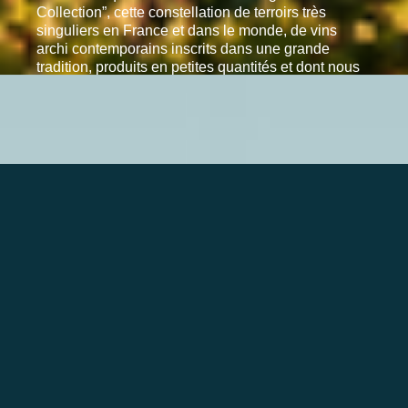
Collection”, cette constellation de terroirs très
singuliers en France et dans le monde, de vins
archi contemporains inscrits dans une grande
tradition, produits en petites quantités et dont nous
souhaitons faire des joyaux de leur appellation.
Avec abnégation, humilité et passion, nous avons
entrepris ces dernières années de replanter le
vignoble et de doter la propriété d’atouts pour
affirmer le style des vins de Château de Pez. Menée
par une équipe en mouvement et libre
d’entreprendre, la progression qualitative entame
désormais une trajectoire haute en termes
d’équilibre et de production. La belle endormie a
aujourd’hui tout d’un Grand Cru. Pez est, je crois, à
un tournant de son histoire.